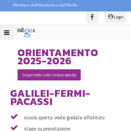
Ministero dell'Istruzione e del Merito
Login
Toggle
navigation
ORIENTAMENTO
2025-2026
Scopri tutto sulle nostre attività
GALILEI-FERMI-
PACASSI
scuola aperta: visite guidate all'istituto
stage su prenotazione