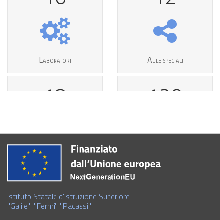
Laboratori
Aule speciali
18
130
Progetti
Stage
Istituto Statale d'Istruzione Superiore
"Galilei" "Fermi" "Pacassi"