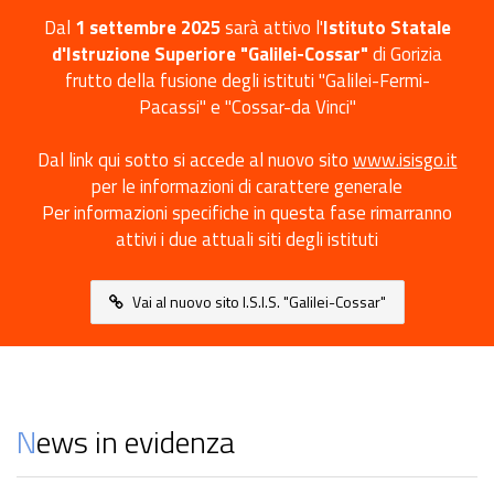
Dal
1 settembre 2025
sarà attivo l'
Istituto Statale
d'Istruzione Superiore "Galilei-Cossar"
di Gorizia
frutto della fusione degli istituti "Galilei-Fermi-
Pacassi" e "Cossar-da Vinci"
Dal link qui sotto si accede al nuovo sito
www.isisgo.it
per le informazioni di carattere generale
Per informazioni specifiche in questa fase rimarranno
attivi i due attuali siti degli istituti
Vai al nuovo sito I.S.I.S. "Galilei-Cossar"
News in evidenza