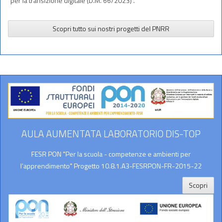
per la transizione digitale (D.M. 66/2023) .
Scopri tutto sui nostri progetti del PNRR
AULA AUMENTATA LABORATORIO DIS-TOP
FESR PON "Per la scuola - competenze e ambienti per
l’apprendimento" Progetto 10.8.1.A3-FESRPON-FR-2015-22
Scopri