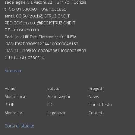
sede legale: via Puccini, 22 _ 34170 _ Gorizia
t_f: 0481.530048 _ 0481.536865
email: GOIS01200L@ISTRUZIONE.IT
PEC: GOIS01200L@PEC.ISTRUZIONE.IT
C.F.: 91050750313
Cod. Univ. Uff. Fatt. Elettronica: 0HHHSM
IBAN: IT62P0306912344100000046153
IBAN T.U.: IT05O0100004306TU0000036508
CTU: TU-GO-0330214
Sitemap
Home
Istituto
Progetti
Modulistica
Prenotazioni
News
PTOF
ICDL
Libri di Testo
Montelibri
Isitgoonair
Contatti
Corsi di studio: