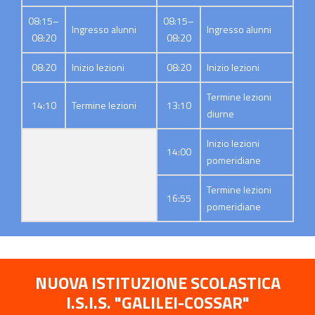
08:15–
08:15–
Ingresso alunni
Ingresso alunni
08:20
08:20
08:20
Inizio lezioni
08:20
Inizio lezioni
Termine lezioni
14:10
Termine lezioni
13:10
diurne
Inizio lezioni
14:00
pomeridiane
Termine lezioni
16:55
pomeridiane
NUOVA ISTITUZIONE SCOLASTICA
I.S.I.S. "GALILEI-COSSAR"