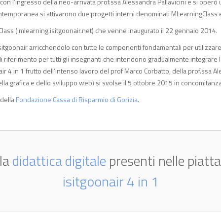
ò con l’ingresso della neo-arrivata prof.ssa Alessandra Pallavicini e si oper
in contemporanea si attivarono due progetti interni denominati MLearningClass e 
g Class ( mlearning.isitgoonair.net) che venne inaugurato il 22 gennaio 2014.
Isitgoonair arricchendolo con tutte le componenti fondamentali per utilizzare a
riferimento per tutti gli insegnanti che intendono gradualmente integrare la l
 4 in 1 frutto dell’intenso lavoro del prof Marco Corbatto, della prof.ssa Ales
lla grafica e dello sviluppo web) si svolse il 5 ottobre 2015 in concomitanz
 della
Fondazione Cassa di Risparmio di Gorizia
.
 la
didattica digitale
presenti nelle pia
isitgoonair 4 in 1