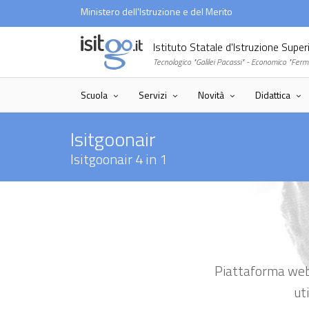
Ministero dell'Istruzione e del Merito
Istituto Statale d'Istruzione Supe
Tecnologico "Galilei Pacassi" - Economico "Ferm
Scuola
Servizi
Novità
Didattica
Isitgoonair
Isitgoonair 4 in 1
Piattaforma web 
uti