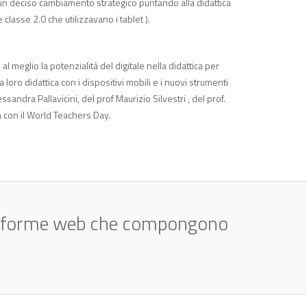
ò un deciso cambiamento strategico puntando alla didattica
classe 2.0 che utilizzavano i tablet ).
l meglio la potenzialità del digitale nella didattica per
oro didattica con i dispositivi mobili e i nuovi strumenti
sandra Pallavicini, del prof Maurizio Silvestri , del prof.
a con il World Teachers Day.
ttaforme web che compongono