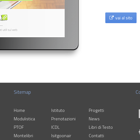
vai al sito
Sitemap
Co
Home
Istituto
Progetti
Modulistica
Prenotazioni
News
PTOF
ICDL
Libri di Testo
Montelibri
Isitgoonair
Contatti