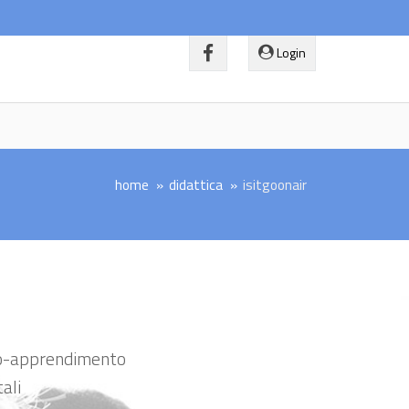
Login
home
didattica
isitgoonair
nto-apprendimento
tali