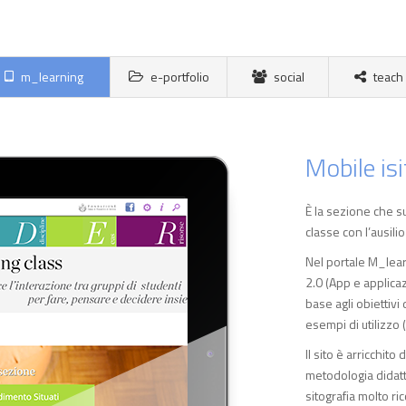
m_learning
e-portfolio
social
teach
Mobile is
È la sezione che su
classe con l’ausilio
Nel portale M_lear
2.0 (App e applicaz
base agli obiettiv
esempi di utilizzo (
Il sito è arricchit
metodologia didatt
sitografia molto ri