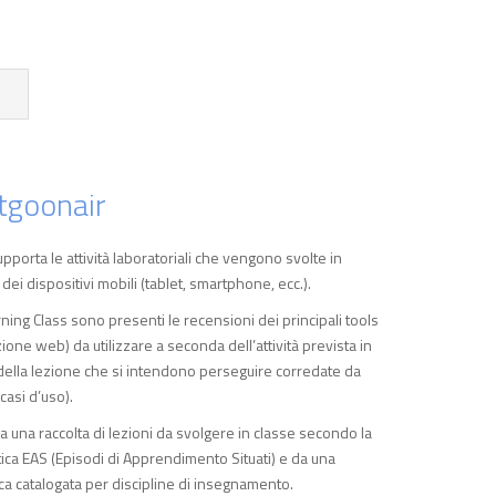
itgoonair
pporta le attività laboratoriali che vengono svolte in
 dei dispositivi mobili (tablet, smartphone, ecc.).
ning Class sono presenti le recensioni dei principali tools
ione web) da utilizzare a seconda dell’attività prevista in
i della lezione che si intendono perseguire corredate da
casi d’uso).
o da una raccolta di lezioni da svolgere in classe secondo la
ica EAS (Episodi di Apprendimento Situati) e da una
cca catalogata per discipline di insegnamento.