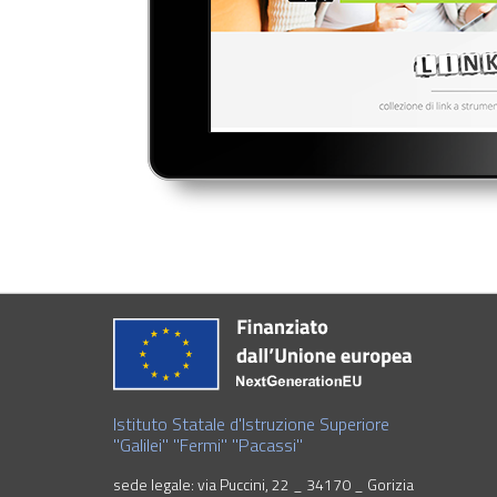
Istituto Statale d'Istruzione Superiore
"Galilei" "Fermi" "Pacassi"
sede legale: via Puccini, 22 _ 34170 _ Gorizia