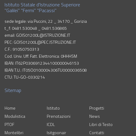
Istituto Statale d'Istruzione Superiore
"Galilei" "Fermi" "Pacassi"
sede legale: via Puccini, 22 _ 34170 _ Gorizia
t_f: 0481.530048 _ 0481.536865
email: GOIS01200L@ISTRUZIONE.IT
PEC: GOIS01200L@PEC.ISTRUZIONE.IT
C.F.: 91050750313
Cod. Univ. Uff. Fatt. Elettronica: 0HHHSM
IBAN: IT62P0306912344100000046153
IBAN T.U.: IT05O0100004306TU0000036508
CTU: TU-GO-0330214
Sitemap
Home
Istituto
Progetti
Modulistica
Prenotazioni
News
PTOF
ICDL
Libri di Testo
Montelibri
Isitgoonair
Contatti