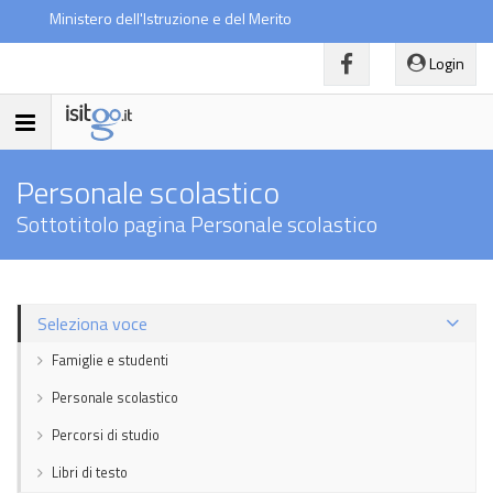
Ministero dell'Istruzione e del Merito
Login
Toggle
navigation
Personale scolastico
Sottotitolo pagina Personale scolastico
Seleziona voce
Famiglie e studenti
Personale scolastico
Percorsi di studio
Libri di testo