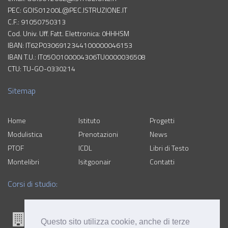
PEC: GOIS01200L@PEC.ISTRUZIONE.IT
C.F.: 91050750313
Cod. Univ. Uff. Fatt. Elettronica: 0HHHSM
IBAN: IT62P0306912344100000046153
IBAN T.U.: IT05O0100004306TU0000036508
CTU: TU-GO-0330214
Sitemap
Home
Istituto
Progetti
Modulistica
Prenotazioni
News
PTOF
ICDL
Libri di Testo
Montelibri
Isitgoonair
Contatti
Corsi di studio:
Questo sito utilizza cookie, anche di terze