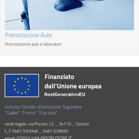
Prenotazione Aule
Prenotazione aule e laboratori
Istituto Statale d'Istruzione Superiore
"Galilei" "Fermi" "Pacassi"
sede legale: via Puccini, 22 _ 34170 _ Gorizia
t_f: 0481.530048 _ 0481.536865
email: GOIS01200L@ISTRUZIONE.IT