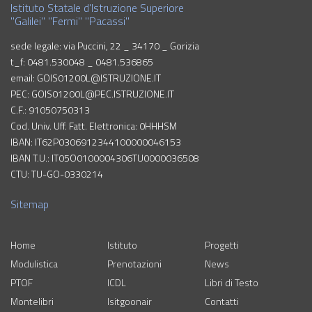
Istituto Statale d'Istruzione Superiore
"Galilei" "Fermi" "Pacassi"
sede legale: via Puccini, 22 _ 34170 _ Gorizia
t_f: 0481.530048 _ 0481.536865
email: GOIS01200L@ISTRUZIONE.IT
PEC: GOIS01200L@PEC.ISTRUZIONE.IT
C.F.: 91050750313
Cod. Univ. Uff. Fatt. Elettronica: 0HHHSM
IBAN: IT62P0306912344100000046153
IBAN T.U.: IT05O0100004306TU0000036508
CTU: TU-GO-0330214
Sitemap
Home
Istituto
Progetti
Modulistica
Prenotazioni
News
PTOF
ICDL
Libri di Testo
Montelibri
Isitgoonair
Contatti