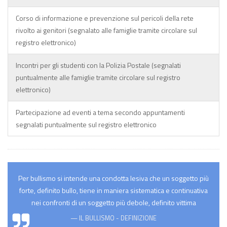
Corso di informazione e prevenzione sul pericoli della rete
rivolto ai genitori (segnalato alle famiglie tramite circolare sul
registro elettronico)
Incontri per gli studenti con la Polizia Postale (segnalati
puntualmente alle famiglie tramite circolare sul registro
elettronico)
Partecipazione ad eventi a tema secondo appuntamenti
segnalati puntualmente sul registro elettronico
Per bullismo si intende una condotta lesiva che un soggetto più
forte, definito bullo, tiene in maniera sistematica e continuativa
nei confronti di un soggetto più debole, definito vittima
IL BULLISMO - DEFINIZIONE