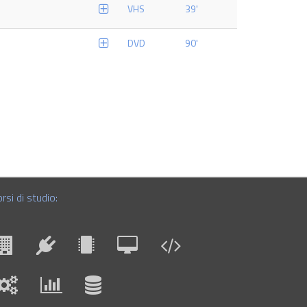
VHS
39'
DVD
90'
rsi di studio: