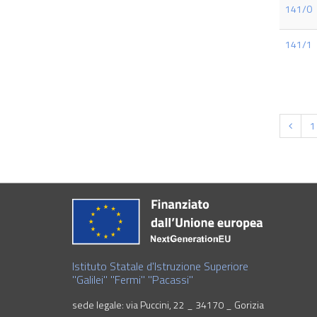
141/0
141/1
1
Istituto Statale d'Istruzione Superiore
"Galilei" "Fermi" "Pacassi"
sede legale: via Puccini, 22 _ 34170 _ Gorizia