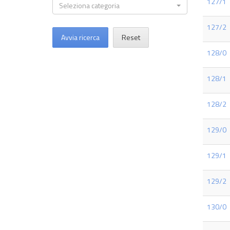
127/1
Seleziona categoria
127/2
Avvia ricerca
Reset
128/0
128/1
128/2
129/0
129/1
129/2
130/0