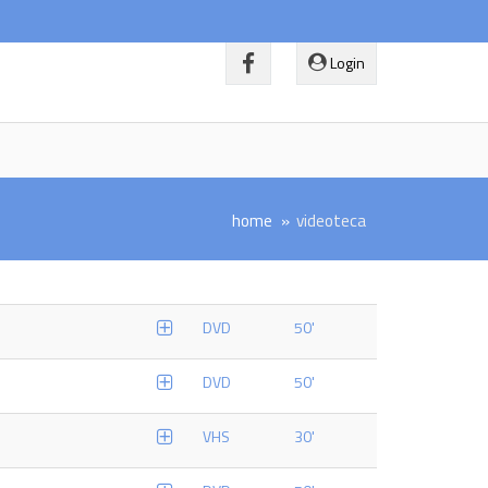
Login
home
videoteca
DVD
50'
DVD
50'
VHS
30'