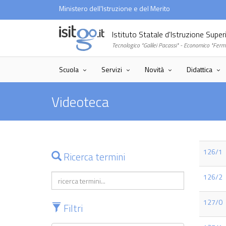
Ministero dell'Istruzione e del Merito
Istituto Statale d'Istruzione Supe
Tecnologico "Galilei Pacassi" - Economico "Ferm
Scuola
Servizi
Novità
Didattica
Videoteca
126/1
Ricerca termini
126/2
127/0
Filtri