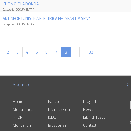
L'UOMO E LA DONNA
Categoria: DOCUMENTARI
ANTINFORTUNISTICA ELETTRICA NEL \FAR DA SE'\""
Categoria: DOCUMENTARI
(current)
2
3
4
5
6
7
8
32
...
Sitemap
Co
Home
Istituto
Progetti
Modulistica
Prenotazioni
News
PTOF
ICDL
Libri di Testo
Montelibri
Isitgoonair
Contatti