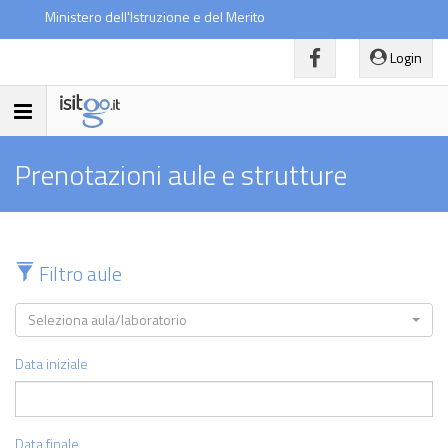
Ministero dell'Istruzione e del Merito
Login
Toggle
navigation
Prenotazioni aule e strutture
Filtro aule
Seleziona aula/laboratorio
Data iniziale
Data finale