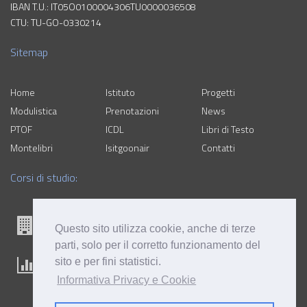
IBAN T.U.: IT05O0100004306TU0000036508
CTU: TU-GO-0330214
Sitemap
Home
Istituto
Progetti
Modulistica
Prenotazioni
News
PTOF
ICDL
Libri di Testo
Montelibri
Isitgoonair
Contatti
Corsi di studio:
Questo sito utilizza cookie, anche di terze
parti, solo per il corretto funzionamento del
sito e per fini statistici.
Informativa Privacy e Cookie