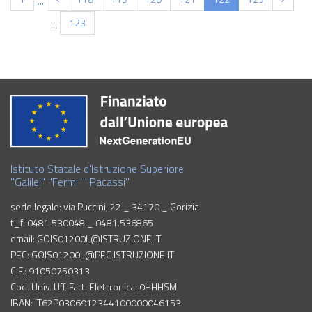
...
123
...
Istituto Statale d'Istruzione Superiore
"Galilei" "Fermi" "Pacassi"
sede legale: via Puccini, 22 _ 34170 _ Gorizia
t_f: 0481.530048 _ 0481.536865
email: GOIS01200L@ISTRUZIONE.IT
PEC: GOIS01200L@PEC.ISTRUZIONE.IT
C.F.: 91050750313
Cod. Univ. Uff. Fatt. Elettronica: 0HHHSM
IBAN: IT62P0306912344100000046153