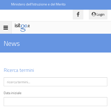
Ministero dell'Istruzione e del Merito
Login
Toggle
navigation
News
Ricerca termini
Data iniziale