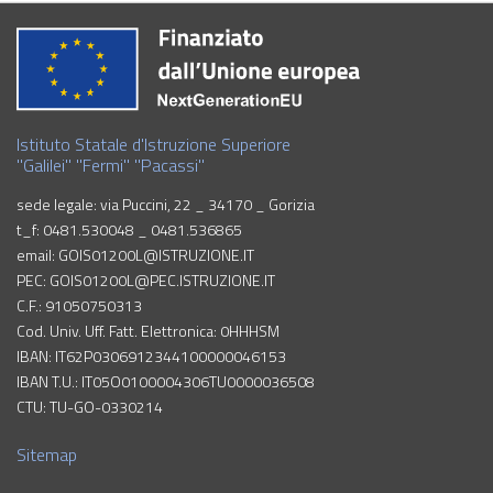
Istituto Statale d'Istruzione Superiore
"Galilei" "Fermi" "Pacassi"
sede legale: via Puccini, 22 _ 34170 _ Gorizia
t_f: 0481.530048 _ 0481.536865
email: GOIS01200L@ISTRUZIONE.IT
PEC: GOIS01200L@PEC.ISTRUZIONE.IT
C.F.: 91050750313
Cod. Univ. Uff. Fatt. Elettronica: 0HHHSM
IBAN: IT62P0306912344100000046153
IBAN T.U.: IT05O0100004306TU0000036508
CTU: TU-GO-0330214
Sitemap