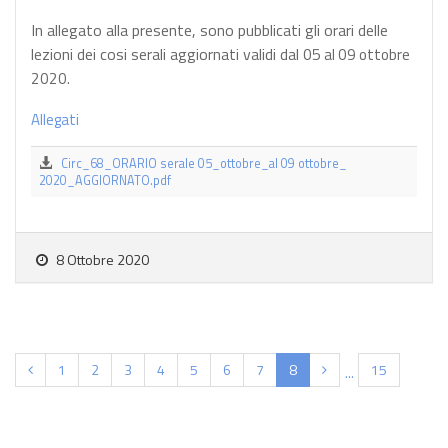
In allegato alla presente, sono pubblicati gli orari delle
lezioni dei cosi serali aggiornati validi dal 05
al 09 ottobre
2020.
Allegati
Circ_68_ORARIO serale 05_ottobre_al 09 ottobre_
2020_AGGIORNATO.pdf
8 Ottobre 2020
(current)
1
2
3
4
5
6
7
8
15
...