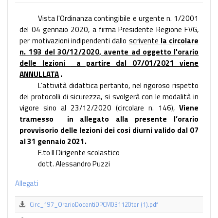
Vista l'Ordinanza contingibile e urgente n. 1/2001
del 04 gennaio 2020, a firma Presidente Regione FVG,
per motivazioni indipendenti dallo
scrivente
la circolare
n. 193 del 30/12/2020, avente ad oggetto l'orario
delle lezioni
a partire dal 07/01/2021 viene
ANNULLATA
.
L’attività didattica pertanto, nel rigoroso rispetto
dei protocolli di sicurezza, si svolgerà con le modalità in
vigore sino al 23/12/2020 (circolare n. 146),
Viene
tramesso
in allegato alla presente l’orario
provvisorio delle lezioni dei cosi diurni valido dal 07
al 31 gennaio 2021.
F.to Il Dirigente scolastico
dott. Alessandro Puzzi
Allegati
Circ_197_OrarioDocentiDPCM031120ter (1).pdf