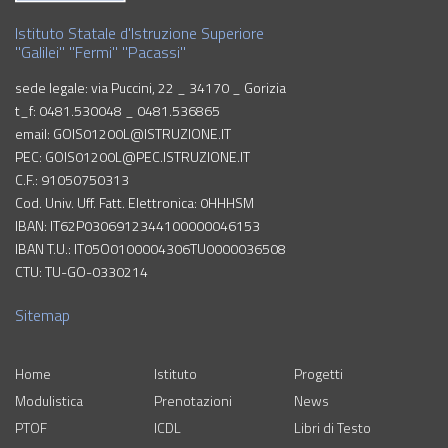
Istituto Statale d'Istruzione Superiore
"Galilei" "Fermi" "Pacassi"
sede legale: via Puccini, 22 _ 34170 _ Gorizia
t_f: 0481.530048 _ 0481.536865
email: GOIS01200L@ISTRUZIONE.IT
PEC: GOIS01200L@PEC.ISTRUZIONE.IT
C.F.: 91050750313
Cod. Univ. Uff. Fatt. Elettronica: 0HHHSM
IBAN: IT62P0306912344100000046153
IBAN T.U.: IT05O0100004306TU0000036508
CTU: TU-GO-0330214
Sitemap
Home
Istituto
Progetti
Modulistica
Prenotazioni
News
PTOF
ICDL
Libri di Testo