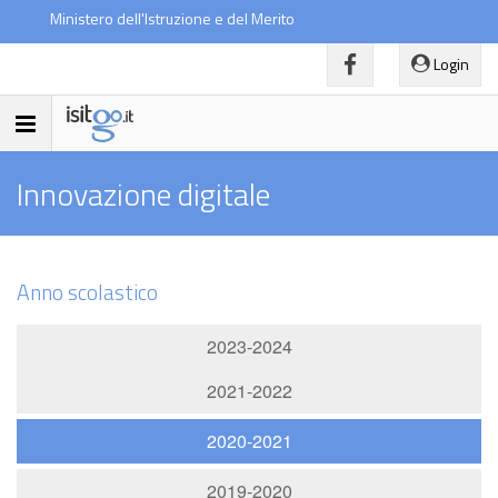
Ministero dell'Istruzione e del Merito
Login
Toggle
navigation
Innovazione digitale
Anno scolastico
2023-2024
2021-2022
2020-2021
2019-2020