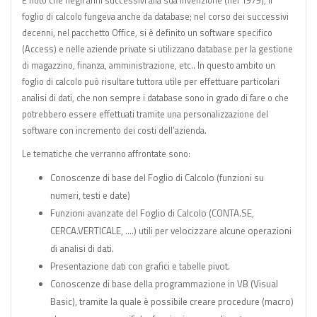
È noto che negli anni successivi alla sua invenzione (nel 1979), il
foglio di calcolo fungeva anche da database; nel corso dei successivi
decenni, nel pacchetto Office, si è definito un software specifico
(Access) e nelle aziende private si utilizzano database per la gestione
di magazzino, finanza, amministrazione, etc.. In questo ambito un
foglio di calcolo può risultare tuttora utile per effettuare particolari
analisi di dati, che non sempre i database sono in grado di fare o che
potrebbero essere effettuati tramite una personalizzazione del
software con incremento dei costi dell’azienda.
Le tematiche che verranno affrontate sono:
Conoscenze di base del Foglio di Calcolo (funzioni su
numeri, testi e date)
Funzioni avanzate del Foglio di Calcolo (CONTA.SE,
CERCA.VERTICALE, ….) utili per velocizzare alcune operazioni
di analisi di dati.
Presentazione dati con grafici e tabelle pivot.
Conoscenze di base della programmazione in VB (Visual
Basic), tramite la quale è possibile creare procedure (macro)