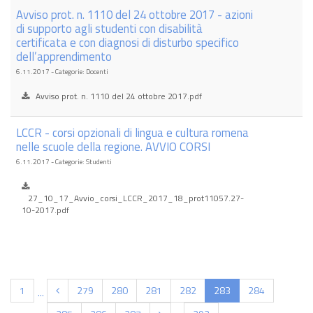
Avviso prot. n. 1110 del 24 ottobre 2017 - azioni
di supporto agli studenti con disabilità
certificata e con diagnosi di disturbo specifico
dell’apprendimento
6.11.2017 - Categorie: Docenti
Avviso prot. n. 1110 del 24 ottobre 2017.pdf
LCCR - corsi opzionali di lingua e cultura romena
nelle scuole della regione. AVVIO CORSI
6.11.2017 - Categorie: Studenti
27_10_17_Avvio_corsi_LCCR_2017_18_prot11057.27-
10-2017.pdf
(current)
1
279
280
281
282
283
284
...