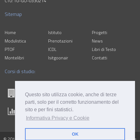
CTU: TU-GO-0330214
Sitemap
Home
Istituto
Progetti
Modulistica
Prenotazioni
News
PTOF
ICDL
Libri di Testo
Montelibri
Isitgoonair
Contatti
Corsi di studio:
Questo sito utilizza cookie, anche di terze
parti, solo per il corretto funzionamento del
sito e per fini statistici.
Informativa Privacy e Cookie
OK
© 2017
Istituto Statale d'Istruzione Superiore "Galilei" Gorizia
All rights