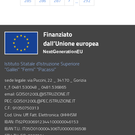
285
286
287
292
...
Istituto Statale d'Istruzione Superiore
"Galilei" "Fermi" "Pacassi"
sede legale: via Puccini, 22 _ 34170 _ Gorizia
t_f: 0481.530048 _ 0481.536865
email: GOIS01200L@ISTRUZIONE.IT
PEC: GOIS01200L@PEC.ISTRUZIONE.IT
C.F.: 91050750313
Cod. Univ. Uff. Fatt. Elettronica: 0HHHSM
IBAN: IT62P0306912344100000046153
IBAN T.U.: IT05O0100004306TU0000036508