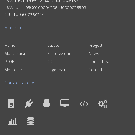
IBAN: IT62P0306912344100000046153
IBAN T.U.: IT05O0100004306TU0000036508
CTU: TU-GO-0330214
Sitemap
Home
Istituto
Progetti
Modulistica
Prenotazioni
News
PTOF
ICDL
Libri di Testo
Montelibri
Isitgoonair
Contatti
Corsi di studio: