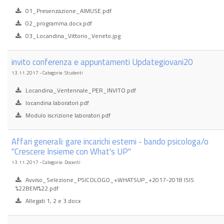
01_Presenzazione_AIMUSE.pdf
02_programma.docx.pdf
03_Locandina_Vittorio_Veneto.jpg
invito conferenza e appuntamenti Updategiovani20
13.11.2017 - Categorie: Studenti
Locandina_Ventennale_PER_INVITO.pdf
locandina laboratori.pdf
Modulo iscrizione laboratori.pdf
Affari generali: gare incarichi esterni - bando psicologa/o
"Crescere Insieme con What's UP"
13.11.2017 - Categorie: Docenti
Avviso_Selezione_PSICOLOGO_+WHATSUP_+2017-2018 ISIS
%22BEM%22.pdf
Allegati 1, 2 e 3.docx