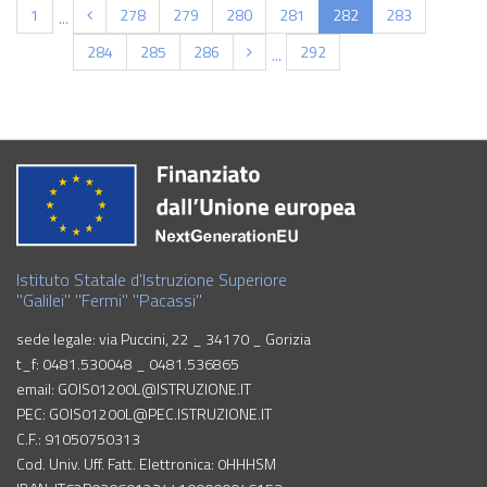
(current)
1
278
279
280
281
282
283
...
284
285
286
292
...
Istituto Statale d'Istruzione Superiore
"Galilei" "Fermi" "Pacassi"
sede legale: via Puccini, 22 _ 34170 _ Gorizia
t_f: 0481.530048 _ 0481.536865
email: GOIS01200L@ISTRUZIONE.IT
PEC: GOIS01200L@PEC.ISTRUZIONE.IT
C.F.: 91050750313
Cod. Univ. Uff. Fatt. Elettronica: 0HHHSM