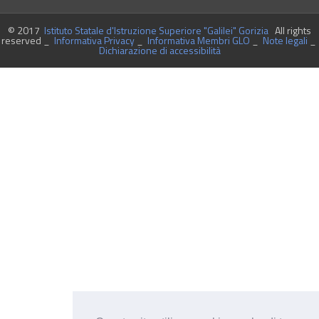
© 2017
Istituto Statale d'Istruzione Superiore "Galilei" Gorizia
All rights
reserved _
Informativa Privacy
_
Informativa Membri GLO
_
Note legali
_
Dichiarazione di accessibilità