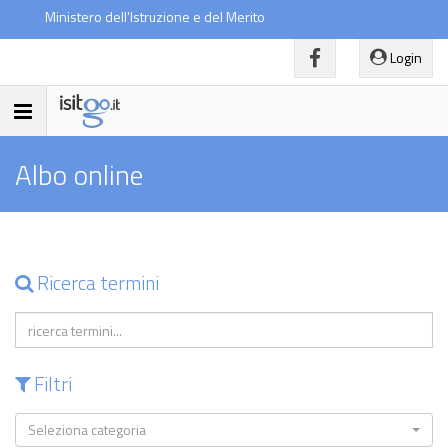
Ministero dell'Istruzione e del Merito
Login
Toggle
navigation
Albo online
Ricerca termini
Filtri
Seleziona categoria