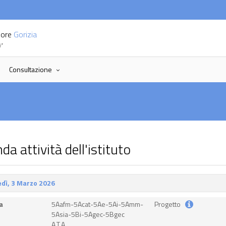
riore
Gorizia
i"
Consultazione
nda attività dell'istituto
dì, 3 Marzo 2026
a
5Aafm-5Acat-5Ae-5Ai-5Amm-
Progetto
5Asia-5Bi-5Agec-5Bgec
A.T.A.