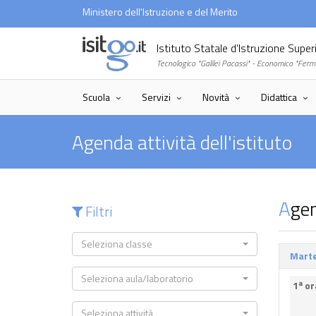
Ministero dell'Istruzione e del Merito
Istituto Statale d'Istruzione Supe
Tecnologico "Galilei Pacassi" - Economico "Ferm
Scuola
Servizi
Novità
Didattica
Agenda attività dell'istituto
Age
Filtri
Seleziona classe
Marte
Seleziona aula/laboratorio
1ª or
Seleziona attività