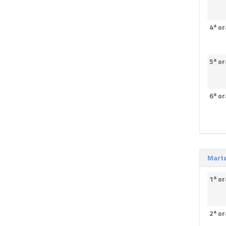
4ª or
5ª or
6ª or
Marte
1ª or
2ª or