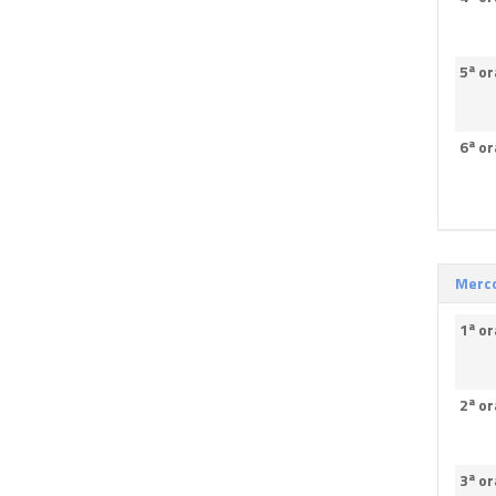
5ª or
6ª or
Merco
1ª or
2ª or
3ª or