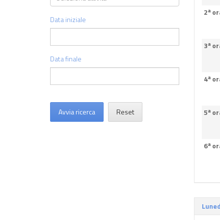
2ª or
Data iniziale
3ª or
Data finale
4ª or
Avvia ricerca
Reset
5ª or
6ª or
Luned